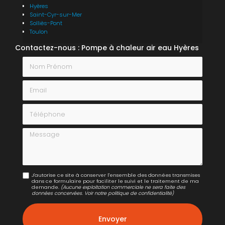
Hyères
Saint-Cyr-sur-Mer
Solliès-Pont
Toulon
Contactez-nous : Pompe à chaleur air eau Hyères
Nom Prénom
Email
Téléphone
Message
J'autorise ce site à conserver l'ensemble des données transmises
dans ce formulaire pour faciliter le suivi et le traitement de ma
demande.
(Aucune exploitation commerciale ne sera faite des
données concervées. Voir notre
politique de confidentialité
)