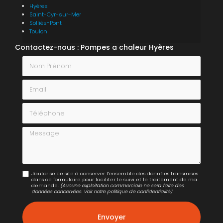
Hyères
Saint-Cyr-sur-Mer
Solliès-Pont
Toulon
Contactez-nous : Pompes a chaleur Hyères
Nom Prénom
Email
Téléphone
Message
J'autorise ce site à conserver l'ensemble des données transmises
dans ce formulaire pour faciliter le suivi et le traitement de ma
demande.
(Aucune exploitation commerciale ne sera faite des
données concervées. Voir notre
politique de confidentialité
)