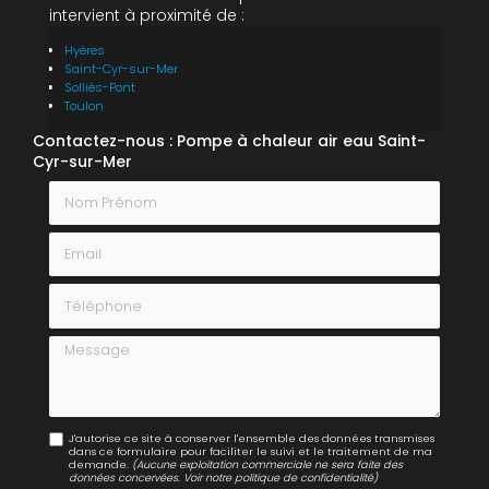
intervient à proximité de :
Hyères
Saint-Cyr-sur-Mer
Solliès-Pont
Toulon
Contactez-nous : Pompe à chaleur air eau Saint-
Cyr-sur-Mer
Nom Prénom
Email
Téléphone
Message
J'autorise ce site à conserver l'ensemble des données transmises
dans ce formulaire pour faciliter le suivi et le traitement de ma
demande.
(Aucune exploitation commerciale ne sera faite des
données concervées. Voir notre
politique de confidentialité
)