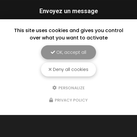
Envoyez un message
Nom Prénom
This site uses cookies and gives you control
over what you want to activate
Société
OK, accept all
Email
Téléphone
Deny all cookies
Message
PERSONALIZE
PRIVACY POLICY
J'autorise ce site à conserver l'ensemble des données transmises dans
ce formulaire pour faciliter le suivi et le traitement de ma demande.
(Aucune exploitation commerciale ne sera faite des données conservées.
Voir notre
politique de confidentialité
)