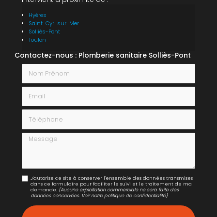
Hyères
Saint-Cyr-sur-Mer
Solliès-Pont
Toulon
Contactez-nous : Plomberie sanitaire Solliès-Pont
Nom Prénom
Email
Téléphone
Message
J'autorise ce site à conserver l'ensemble des données transmises
dans ce formulaire pour faciliter le suivi et le traitement de ma
demande.
(Aucune exploitation commerciale ne sera faite des
données concervées. Voir notre
politique de confidentialité
)