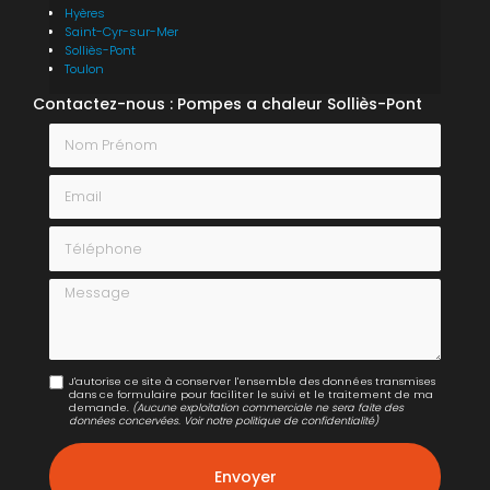
Hyères
Saint-Cyr-sur-Mer
Solliès-Pont
Toulon
Contactez-nous : Pompes a chaleur Solliès-Pont
Nom Prénom
Email
Téléphone
Message
J'autorise ce site à conserver l'ensemble des données transmises
dans ce formulaire pour faciliter le suivi et le traitement de ma
demande.
(Aucune exploitation commerciale ne sera faite des
données concervées. Voir notre
politique de confidentialité
)