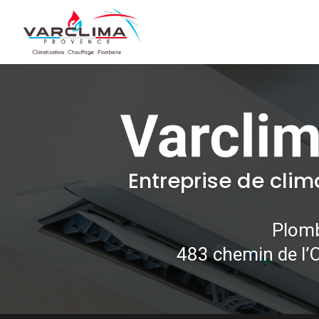
Navigation principale
Aller
au
contenu
principal
Entreprise de clim
Plomb
483 chemin de l’