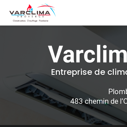
Navigation principale
Aller
au
contenu
principal
Entreprise de clim
Plomb
483 chemin de l’