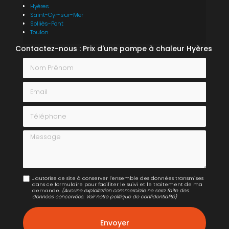
Hyères
Saint-Cyr-sur-Mer
Solliès-Pont
Toulon
Contactez-nous : Prix d'une pompe à chaleur Hyères
Nom Prénom
Email
Téléphone
Message
J'autorise ce site à conserver l'ensemble des données transmises
dans ce formulaire pour faciliter le suivi et le traitement de ma
demande.
(Aucune exploitation commerciale ne sera faite des
données concervées. Voir notre
politique de confidentialité
)