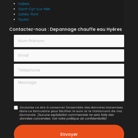
Hyères
Saint-Cyr-sur-Mer
Solliès-Pont
Toulon
Contactez-nous : Depannage chauffe eau Hyères
Nom Prénom
Email
Téléphone
Message
J'autorise ce site à conserver l'ensemble des données transmises
dans ce formulaire pour faciliter le suivi et le traitement de ma
demande.
(Aucune exploitation commerciale ne sera faite des
données concervées. Voir notre
politique de confidentialité
)