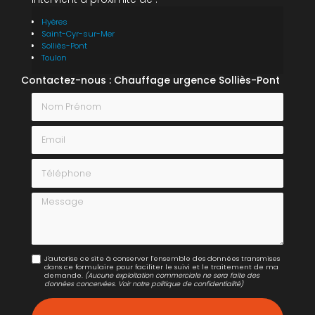
Hyères
Saint-Cyr-sur-Mer
Solliès-Pont
Toulon
Contactez-nous : Chauffage urgence Solliès-Pont
Nom Prénom
Email
Téléphone
Message
J'autorise ce site à conserver l'ensemble des données transmises
dans ce formulaire pour faciliter le suivi et le traitement de ma
demande.
(Aucune exploitation commerciale ne sera faite des
données concervées. Voir notre
politique de confidentialité
)