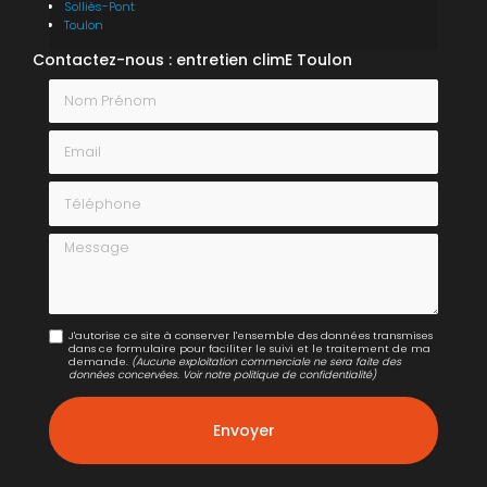
Solliès-Pont
Toulon
Contactez-nous : entretien climE Toulon
Nom Prénom
Email
Téléphone
Message
J'autorise ce site à conserver l'ensemble des données transmises
dans ce formulaire pour faciliter le suivi et le traitement de ma
demande.
(Aucune exploitation commerciale ne sera faite des
données concervées. Voir notre
politique de confidentialité
)