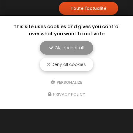
Toute l'actualité
This site uses cookies and gives you control
over what you want to activate
OK, accept all
Deny all cookies
PERSONALIZE
Entreprise de climatisation à Hyères
483 chemin de l’Orée du Bois 83660 Carnoules
PRIVACY POLICY
04 65 84 04 80
Lundi au vendredi :
8h30 - 12h / 13h30 - 17h30